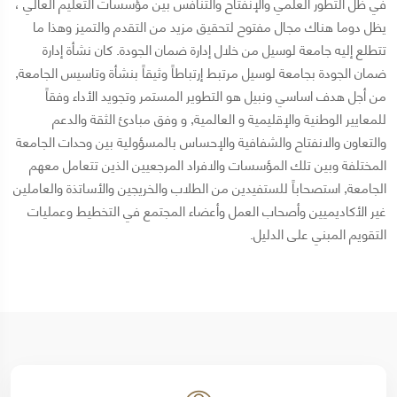
في ظل التطور العلمي والإنفتاح والتنافس بين مؤسسات التعليم العالي ،
يظل دوما هناك مجال مفتوح لتحقيق مزيد من التقدم والتميز وهذا ما
تتطلع إليه جامعة لوسيل من خلال إدارة ضمان الجودة. كان نشأة إدارة
ضمان الجودة بجامعة لوسيل مرتبط إرتباطاً وثيقاً بنشأة وتاسيس الجامعة,
من أجل هدف اساسي ونبيل هو التطوير المستمر وتجويد الأداء وفقاً
للمعايير الوطنية والإقليمية و العالمية, و وفق مبادئ الثقة والدعم
والتعاون والانفتاح والشفافية والإحساس بالمسؤولية بين وحدات الجامعة
المختلفة وبين تلك المؤسسات والافراد المرجعيين الذين تتعامل معهم
الجامعة, استصحاباً للستفيدين من الطلاب والخريجين والأساتذة والعاملين
غير الأكاديميين وأصحاب العمل وأعضاء المجتمع في التخطيط وعمليات
التقويم المبني على الدليل.